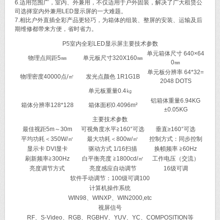
6.适用范围广，室内、外兼用，不仅适用于户外固装，解决了广大租赁公
司选择室内外兼用LED显示屏的一大难题。
7.相比户外直插全彩产品更轻巧，为箱体的组装、整屏的安装、运输及后
期维修都带来方便，省时省力。
P5室内全彩LED显示屏主要技术参数
单元箱体尺寸 640×64
物理点间距5㎜
单元板尺寸320X160㎜
0㎜
单元板分辨率 64*32=
物理密度40000点/㎡
发光点颜色 1R1G1B
2048 DOTS
单元板重量0.4㎏
铝箱体重量6.94KG
箱体分辨率128*128
箱体面积0.4096m²
±0.05KG
主要技术参数
最佳视距5m～30m
可视角度水平≧160°可选
垂直≥160°可选
平均功耗＜350W/㎡
最大功耗＜800w/㎡
控制方式：同步控制
显示卡 DVI显卡
驱动方式 1/16扫描
换幁频率 ≧60Hz
刷新频率≧300Hz
白平衡亮度 ≧1800cd/㎡
工作电压（交流）
亮度调节方式
亮度感应自动调节
16级可调
软件手动调节：100级可调100
计算机操作系统
WIN98、WINXP、WIN2000,etc
视屏信号
RF、S-Video、RGB、RGBHV、YUV、YC、COMPOSITION等