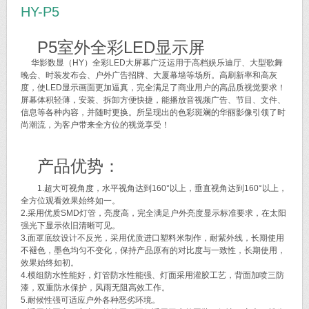
HY-P5
P5室外全彩LED显示屏
华影数显（HY）全彩LED大屏幕广泛运用于高档娱乐迪厅、大型歌舞
晚会、时装发布会、户外广告招牌、大厦幕墙等场所。高刷新率和高灰
度，使LED显示画面更加逼真，完全满足了商业用户的高品质视觉要求！
屏幕体积轻薄，安装、拆卸方便快捷，能播放音视频广告、节目、文件、
信息等各种内容，并随时更换。所呈现出的色彩斑斓的华丽影像引领了时
尚潮流，为客户带来全方位的视觉享受！
产品优势：
1.超大可视角度，水平视角达到160°以上，垂直视角达到160°以上，
全方位观看效果始终如一。
2.采用优质SMD灯管，亮度高，完全满足户外亮度显示标准要求，在太阳
强光下显示依旧清晰可见。
3.面罩底纹设计不反光，采用优质进口塑料米制作，耐紫外线，长期使用
不褪色，墨色均匀不变化，保持产品原有的对比度与一致性，长期使用，
效果始终如初。
4.模组防水性能好，灯管防水性能强、灯面采用灌胶工艺，背面加喷三防
漆，双重防水保护，风雨无阻高效工作。
5.耐候性强可适应户外各种恶劣环境。