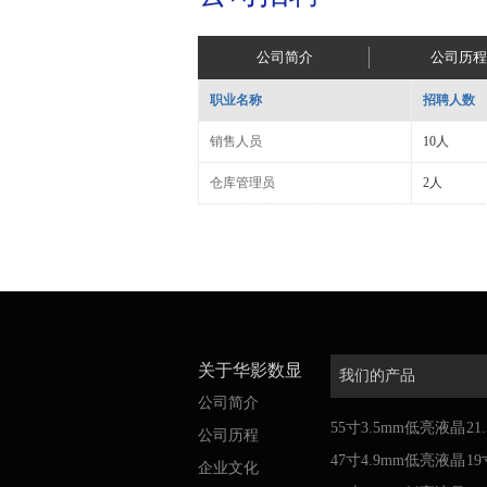
公司简介
公司历程
职业名称
招聘人数
销售人员
10人
仓库管理员
2人
关于华影数显
我们的产品
公司简介
55寸3.5mm低亮液晶
2
公司历程
拼接屏
47寸4.9mm低亮液晶
告
1
企业文化