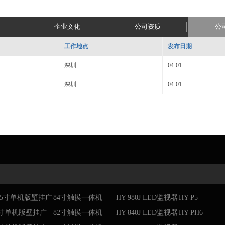
企业文化
公司资质
公
工作地点
发布日期
深圳
04-01
深圳
04-01
1.5寸单机版壁挂广
84寸触摸一体机
HY-980J LED监视器
HY-P5
机
9寸单机版壁挂广
82寸触摸一体机
HY-840J LED监视器
HY-PH6