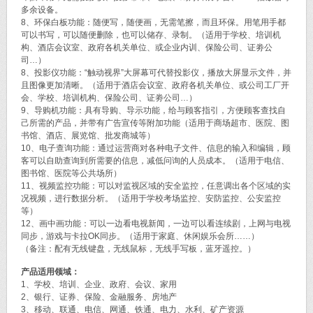
多余设备。
8、环保白板功能：随便写，随便画，无需笔擦，而且环保。用笔用手都
可以书写，可以随便删除，也可以储存、录制。（适用于学校、培训机
构、酒店会议室、政府各机关单位、或企业内训、保险公司、证劵公
司…）
8、投影仪功能：“触动视界”大屏幕可代替投影仪，播放大屏显示文件，并
且图像更加清晰。（适用于酒店会议室、政府各机关单位、或公司工厂开
会、学校、培训机构、保险公司、证劵公司…）
9、导购机功能：具有导购、导示功能，给与顾客指引，方便顾客查找自
己所需的产品，并带有广告宣传等附加功能（适用于商场超市、医院、图
书馆、酒店、展览馆、批发商城等）
10、电子查询功能：通过运营商对各种电子文件、信息的输入和编辑，顾
客可以自助查询到所需要的信息，减低问询的人员成本。（适用于电信、
图书馆、医院等公共场所）
11、视频监控功能：可以对监视区域的安全监控，任意调出各个区域的实
况视频，进行数据分析。（适用于学校考场监控、安防监控、公安监控
等）
12、画中画功能：可以一边看电视新闻，一边可以看连续剧，上网与电视
同步，游戏与卡拉OK同步。（适用于家庭、休闲娱乐会所……）
（备注：配有无线键盘，无线鼠标，无线手写板，蓝牙遥控。）
产品适用领域：
1、学校、培训、企业、政府、会议、家用
2、银行、证券、保险、金融服务、房地产
3、移动、联通、电信、网通、铁通、电力、水利、矿产资源