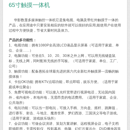
65寸触摸一体机
华影数显多媒体触控一体机它是集电视、电脑及带红外触摸于一体的
产品，在应用途中只要安装相应的软件就可以很好的应用,能使用户在使用
过程中方便快捷，节省大量时间及体力。
产品的多功能性：
1、电视功能：拥有1080P全高清LCD液晶显示屏幕（可适用于家庭、单
位、企业……）
2、电脑功能：可坐在5、10、20、30米之外上网，可以用无线键盘鼠
标，无线上网，同时配有无线的手写板。（可适用于家庭、单位、工厂、
公司）
3、触摸功能：配备惠拓全球最先进的第六代全新红外触摸屏---流畅的触
摸体验！
4、卡拉OK功能: 拥有KTV点唱功能，即点即唱，娱乐方便。（适用于家
庭或单位聚会）
5、免费可视电话功能：可以接入光纤宽带进行视屏电话，无论国内国
外，省内省外，本地外地，无需昂贵的电话费用。（适用于家庭、企业、
公共场所）
6、电玩功能：可以当一部电玩，可接入手柄、方向盘、摇杆、跳舞毯，
进行赛车、射击、斗地主、魔兽世界、梦幻西游、三国演义等电子游戏。
（适用于家庭、游戏娱乐场所）
7、会议功能：可做会议演讲、策划方案讲解、远程视屏会议，电子文档
即插即用，无需投影仪、投影幕布、电脑、幻灯片展示台、DVD播放器等