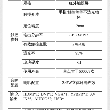
规格
红外触摸屏
手指/触控笔等不透光物
触摸介质
体
定位精度
±2mm
触控
输出分辨率
8192X8192
参数
有效触控点数
2点/4点
透光率
95%
玻璃硬度
7H
使用寿命
单点大于6000万次
音响
喇叭配置
2×5W立体环绕声效
配置
输入
HDMI*1; DVI*1; VGA*1; YPBPR*1; AV
输出
IN*6; AUDIO*2; USB*1