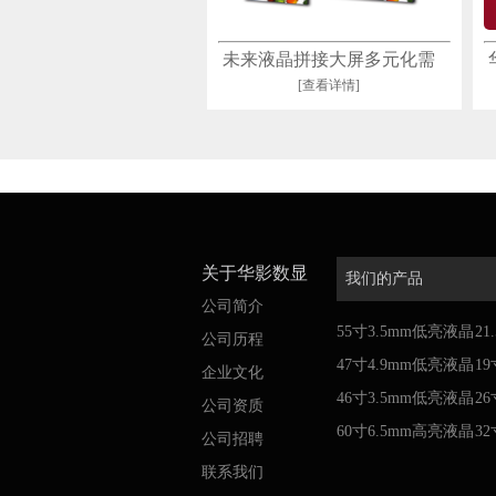
未来液晶拼接大屏多元化需
[查看详情]
增长互联网
关于华影数显
我们的产品
公司简介
55寸3.5mm低亮液晶
2
公司历程
拼接屏
47寸4.9mm低亮液晶
告
1
企业文化
拼接屏
46寸3.5mm低亮液晶
告
2
公司资质
拼接屏
60寸6.5mm高亮液晶
告
3
公司招聘
拼接屏
告
联系我们