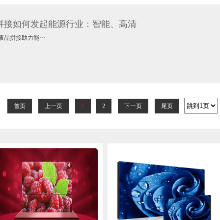
拼接如何发起能源行业：智能、高清
拼接助力能···
首页
上一页
1
2
下一页
尾页