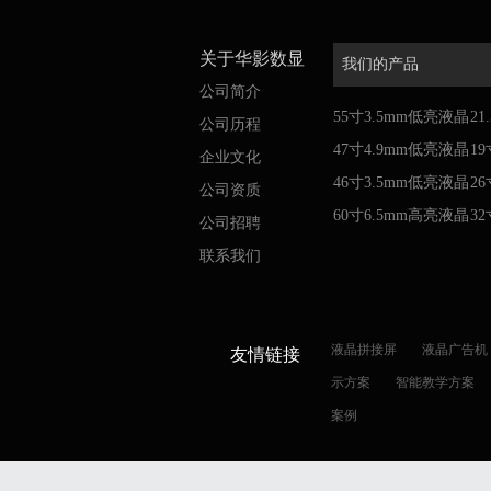
关于华影数显
我们的产品
公司简介
55寸3.5mm低亮液晶
2
公司历程
拼接屏
47寸4.9mm低亮液晶
告
1
企业文化
拼接屏
46寸3.5mm低亮液晶
告
2
公司资质
拼接屏
60寸6.5mm高亮液晶
告
3
公司招聘
拼接屏
告
联系我们
液晶拼接屏
液晶广告机
友情链接
示方案
智能教学方案
案例