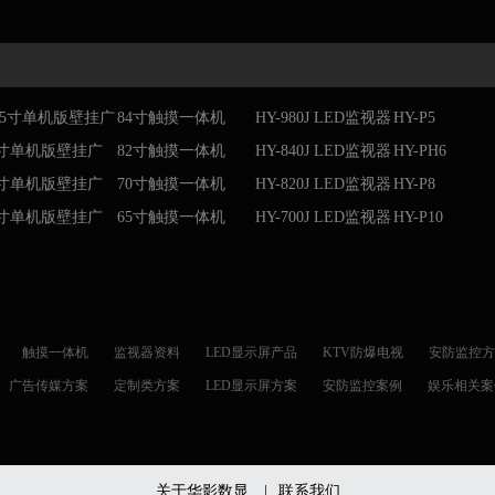
1.5寸单机版壁挂广
84寸触摸一体机
HY-980J LED监视器
HY-P5
机
9寸单机版壁挂广
82寸触摸一体机
HY-840J LED监视器
HY-PH6
机
6寸单机版壁挂广
70寸触摸一体机
HY-820J LED监视器
HY-P8
机
2寸单机版壁挂广
65寸触摸一体机
HY-700J LED监视器
HY-P10
机
触摸一体机
监视器资料
LED显示屏产品
KTV防爆电视
安防监控方
广告传媒方案
定制类方案
LED显示屏方案
安防监控案例
娱乐相关案
关于华影数显
|
联系我们